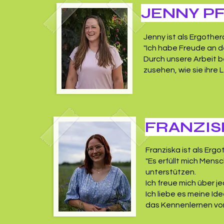
JENNY P
Jenny ist als Ergother
"Ich habe Freude an 
Durch unsere Arbeit b
zusehen, wie sie ihr
FRANZI
Franziska ist als Ergo
"Es erfüllt mich Mensc
unterstützen.
Ich freue mich über j
Ich liebe es meine I
das Kennenlernen von