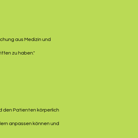
Mischung aus Medizin und
iffen zu haben."
rd den Patienten körperlich
ildern anpassen können und