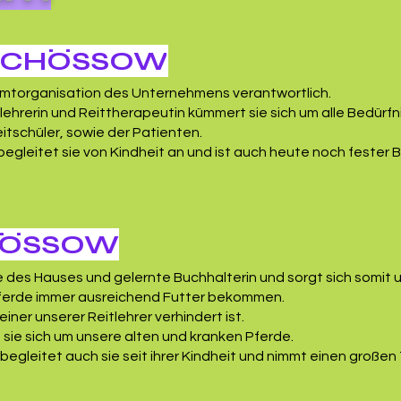
 SCHÖSSOW
esamtorganisation des Unternehmens verantwortlich.
lehrerin und Reittherapeutin kümmert sie sich um alle Bedürfn
itschüler, sowie der Patienten.
begleitet sie von Kindheit an und ist auch heute noch fester 
HÖSSOW
le des Hauses und gelernte Buchhalterin und sorgt sich somit 
ferde immer ausreichend Futter bekommen.
einer unserer Reitlehrer verhindert ist.
 sie sich um unsere alten und kranken Pferde.
begleitet auch sie seit ihrer Kindheit und nimmt einen großen T