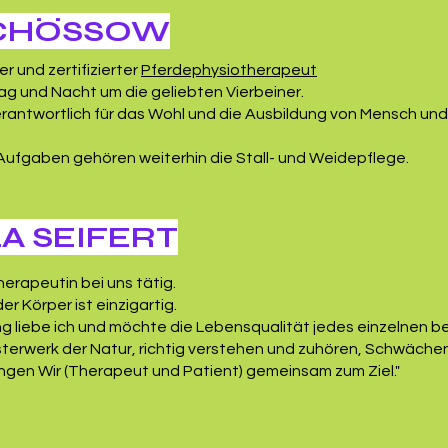
SCHÖSSOW
er und zertifizierter
Pferdephysiotherapeut
ag und Nacht um die geliebten Vierbeiner.
 verantwortlich für das Wohl und die Ausbildung von Mensch und
Aufgaben gehören weiterhin die Stall- und Weidepflege.
A SEIFERT
herapeutin bei uns tätig.
r Körper ist einzigartig.
g liebe ich und möchte die Lebensqualität jedes einzelnen b
isterwerk der Natur, richtig verstehen und zuhören, Schwäche
gen Wir (Therapeut und Patient) gemeinsam zum Ziel."