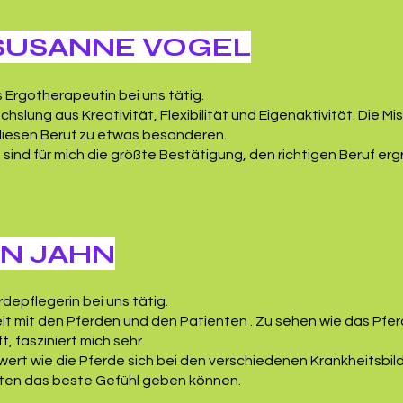
 SUSANNE VOGEL
ls Ergotherapeutin bei uns tätig.
echslung aus Kreativität, Flexibilität und Eigenaktivität. Die 
iesen Beruf zu etwas besonderen.
sind für mich die größte Bestätigung, den richtigen Beruf ergr
N JAHN
erdepflegerin bei uns tätig.
beit mit den Pferden und den Patienten . Zu sehen wie das Pfe
ft, fasziniert mich sehr.
wert wie die Pferde sich bei den verschiedenen Krankheitsb
nten das beste Gefühl geben können.