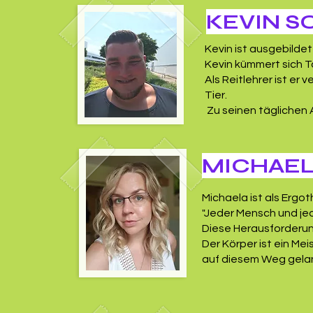
KEVIN 
Kevin ist ausgebildet
Kevin kümmert sich T
Als Reitlehrer ist er
Tier.
Zu seinen täglichen 
MICHAEL
Michaela ist als Ergot
"Jeder Mensch und jede
Diese Herausforderun
Der Körper ist ein Me
auf diesem Weg gelan