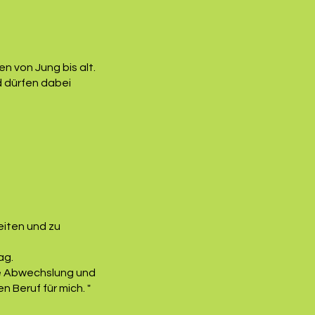
 von Jung bis alt.
d dürfen dabei
leiten und zu
ag.
Die Abwechslung und
Beruf für mich. "