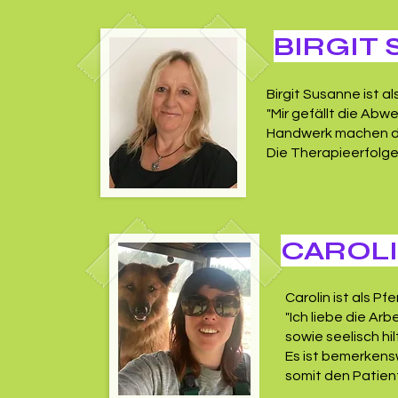
BIRGIT
Birgit Susanne ist a
"Mir gefällt die Abw
Handwerk machen d
Die Therapieerfolge 
CAROLI
Carolin ist als Pf
"Ich liebe die Ar
sowie seelisch hil
Es ist bemerkens
somit den Patie