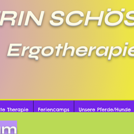
RIN SCHÖ
Ergotherapi
pie mit Hand, Hund u
zte Therapie
Feriencamps
Unsere Pferde/Hunde
am