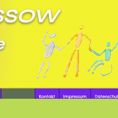
SSOW
e
nd Huf
Unser Team
Kontakt
Impressum
Datenschu