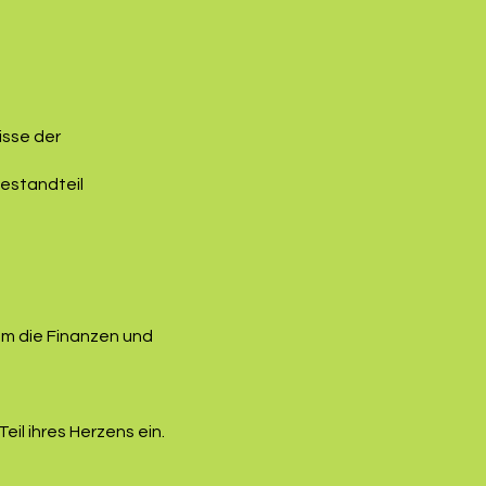
isse der
Bestandteil
um die Finanzen und
eil ihres Herzens ein.