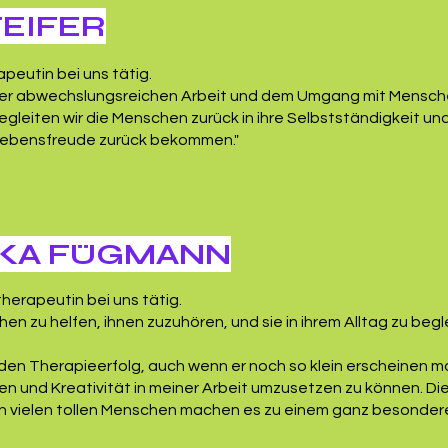
FEIFER
apeutin bei uns tätig.
der abwechslungsreichen Arbeit und dem Umgang mit Menschen
egleiten wir die Menschen zurück in ihre Selbstständigkeit un
e Lebensfreude zurück bekommen."
SKA FÜGMANN
therapeutin bei uns tätig.
hen zu helfen, ihnen zuzuhören, und sie in ihrem Alltag zu beg
eden Therapieerfolg, auch wenn er noch so klein erscheinen m
deen und Kreativität in meiner Arbeit umzusetzen zu können. 
 vielen tollen Menschen machen es zu einem ganz besonderen 