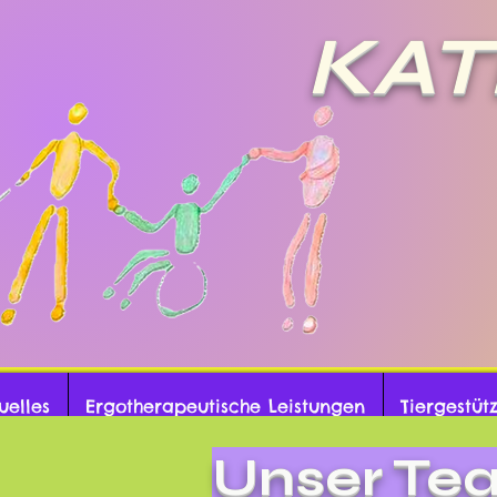
KAT
Thera
uelles
Ergotherapeutische Leistungen
Tiergestüt
Unser Te